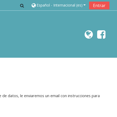
Selector de búsqueda de entrada
Español - Internacional ‎(es)‎
Entrar
e de datos, le enviaremos un email con instrucciones para